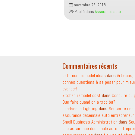
Souscrire
novembre 26, 2018
une
Publié dans
Assurance auto
assurance
auto
ancienne
pour
les
voitures
de
Commentaires récents
bathroom remodel ideas
dans
Artisans, 
bonnes questions à se poser pour mieu
avancer!
kitchen remodel cost
dans
Conduire ou 
Que faire quand on a trop bu?
Landscape Lighting
dans
Souscrire une
assurance decennale auto entrepreneur
Small Business Administration
dans
Sou
une assurance decennale auto entrepre