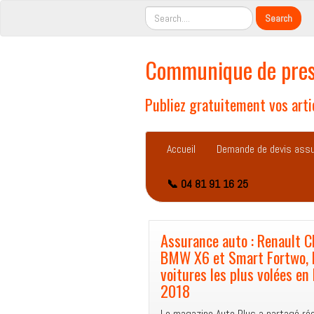
Communique de pres
Publiez gratuitement vos artic
Accueil
Demande de devis ass
📞 04 81 91 16 25
Assurance auto : Renault Cl
BMW X6 et Smart Fortwo, 
voitures les plus volées en
2018
Le magazine Auto Plus a partagé r