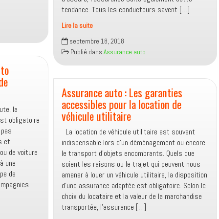
tendance. Tous les conducteurs savent […]
Lire la suite
Assurance
septembre 18, 2018
auto
Publié dans
Assurance auto
résilié :
uto
Que
de
faire
en
Assurance auto : Les garanties
cas
accessibles pour la location de
ute, la
de
véhicule utilitaire
st obligatoire
diminution
 pas
La location de véhicule utilitaire est souvent
des
s et
indispensable lors d’un déménagement ou encore
risques
ou de voiture
le transport d’objets encombrants. Quels que
couverts ?
 à une
soient les raisons ou le trajet qui peuvent nous
ype de
amener à louer un véhicule utilitaire, la disposition
compagnies
d’une assurance adaptée est obligatoire. Selon le
choix du locataire et la valeur de la marchandise
transportée, l’assurance […]