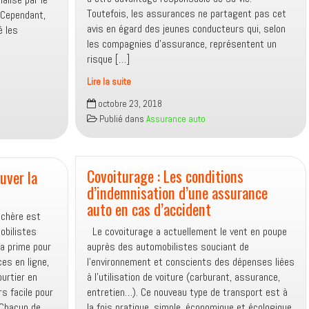
Toutefois, les assurances ne partagent pas cet
 Cependant,
avis en égard des jeunes conducteurs qui, selon
é les
les compagnies d’assurance, représentent un
s
risque […]
Lire la suite
Assurance
octobre 23, 2018
auto :
Publié dans
Assurance auto
Comment
baisser
la
prime
Covoiturage : Les conditions
uver la
d’assurance
d’indemnisation d’une assurance
d’un
auto en cas d’accident
 chère est
jeune
obilistes
Le covoiturage a actuellement le vent en poupe
conducteur ?
la prime pour
auprès des automobilistes souciant de
es en ligne,
l’environnement et conscients des dépenses liées
urtier en
à l’utilisation de voiture (carburant, assurance,
rs facile pour
entretien…). Ce nouveau type de transport est à
 Chacun de
la fois pratique, simple, économique et écologique.