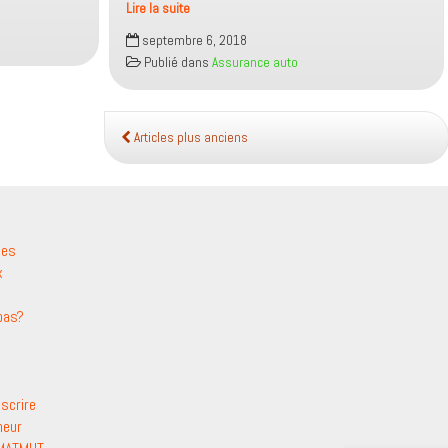
Lire la suite
Assurance
septembre 6, 2018
auto :
Publié dans
Assurance auto
Les
garanties
accessibles
pour
Articles plus anciens
la
location
de
véhicule
utilitaire
les
x
pas?
scrire
neur