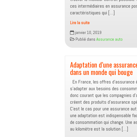
ces intermédiaires en assurance p
caractéristiques qui […]
Lire la suite
Quel
janvier 10, 2019
intermédiaire
Publié dans
Assurance auto
pour
trouver
la
meilleure
Adaptation d’une assuranc
assurance
dans un monde qui bouge
auto
En France, les offres d’assurance 
?
s’adapter aux besoins des consomma
donc courant que les compagnies d
créent des produits d’assurance spé
C’est le cas pour une assurance auto
une adaptation est indispensable fa
de consommation qui change. Une a
au kilomètre est la solution […]