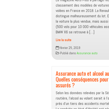
classement des modèles de voitures
volées en France en 2018. La Renaul
distingue malheureusement du lot. E
la voiture la plus vendue, mais aussi 
(500 vols pour 10 000 véhicules ass
BMW X6 se retrouve à […]
Lire la suite
Assurance
février 25, 2019
auto :
Publié dans
Assurance auto
Renault
Clio
4,
BMW
Assurance auto et alcool au
X6
Quelles conséquences pour
et
assurés ?
Smart
Selon les données relevées par la Sé
Fortwo,
routière, l’alcool au volant serait à l’
les
près d’un tiers des accidents morte
voitures
La conduite en état d’ébriété est pén