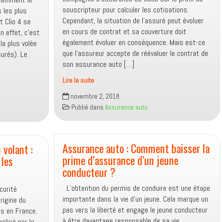
souscripteur pour calculer les cotisations.
 les plus
Cependant, la situation de l’assuré peut évoluer
t Clio 4 se
en cours de contrat et sa couverture doit
n effet, c’est
également évoluer en conséquence. Mais est-ce
la plus volée
que l’assureur accepte de réévaluer le contrat de
urés). Le
son assurance auto […]
Lire la suite
Assurance
novembre 2, 2018
auto :
Publié dans
Assurance auto
Négociation
ou
résiliation
après
Assurance auto : Comment baisser la
 volant :
une
prime d’assurance d’un jeune
 les
diminution
conducteur ?
de
L’obtention du permis de conduire est une étape
risque
curité
importante dans la vie d’un jeune. Cela marque un
origine du
pas vers la liberté et engage le jeune conducteur
ls en France.
à être davantage responsable de sa vie.
alisé par le