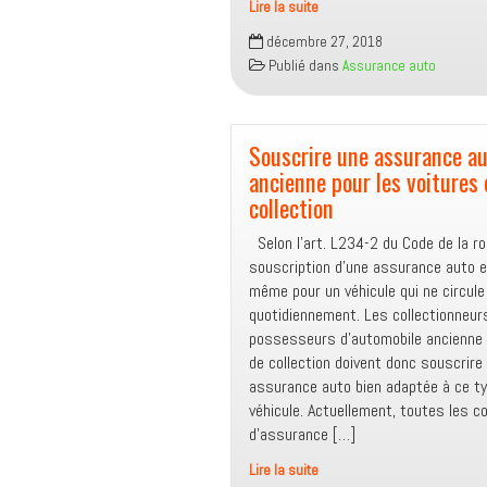
Lire la suite
Adaptation
décembre 27, 2018
d’une
Publié dans
Assurance auto
assurance
auto
dans
un
Souscrire une assurance a
monde
ancienne pour les voitures 
qui
collection
bouge
Selon l’art. L234-2 du Code de la ro
souscription d’une assurance auto e
même pour un véhicule qui ne circule
quotidiennement. Les collectionneur
possesseurs d’automobile ancienne 
de collection doivent donc souscrire
assurance auto bien adaptée à ce t
véhicule. Actuellement, toutes les 
d’assurance […]
Lire la suite