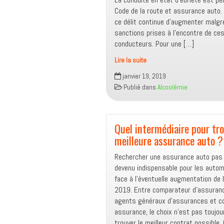
les
Code de la route et assurance auto.
plus
ce délit continue d’augmenter malgr
volées
sanctions prises à l’encontre de ce
en
conducteurs. Pour une […]
France
en
Lire la suite
2018
Assurance
janvier 19, 2019
auto
Publié dans
Alcoolémie
et
alcool
au
volant
Quel intermédiaire pour tro
:
meilleure assurance auto ?
Quelles
Rechercher une assurance auto pas
conséquences
devenu indispensable pour les autom
pour
face à l’éventuelle augmentation de 
les
2019. Entre comparateur d’assuranc
assurés
agents généraux d’assurances et co
?
assurance, le choix n’est pas toujou
trouver le meilleur contrat possible.