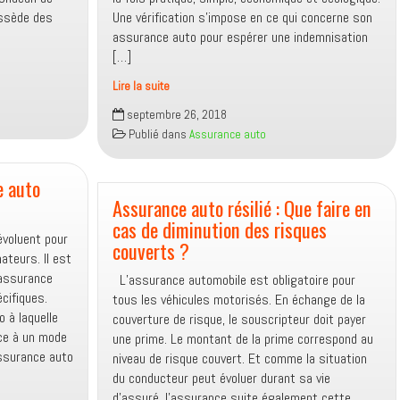
ossède des
Une vérification s’impose en ce qui concerne son
assurance auto pour espérer une indemnisation
[…]
Lire la suite
Covoiturage :
septembre 26, 2018
Les
Publié dans
Assurance auto
conditions
d’indemnisation
e auto
d’une
assurance
Assurance auto résilié : Que faire en
auto
cas de diminution des risques
évoluent pour
en
couverts ?
teurs. Il est
cas
’assurance
L’assurance automobile est obligatoire pour
d’accident
cifiques.
tous les véhicules motorisés. En échange de la
 à laquelle
couverture de risque, le souscripteur doit payer
ce à un mode
une prime. Le montant de la prime correspond au
ssurance auto
niveau de risque couvert. Et comme la situation
du conducteur peut évoluer durant sa vie
d’assuré, l’assurance suite également cette