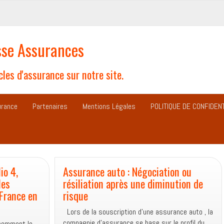
se Assurances
les d'assurance sur notre site.
urance
Partenaires
Mentions Légales
POLITIQUE DE CONFIDENT
collection
io 4,
Assurance auto : Négociation ou
les
résiliation après une diminution de
 France en
risque
Lors de la souscription d’une assurance auto , la
compagnie d’assurance se base sur le profil du
écemment le