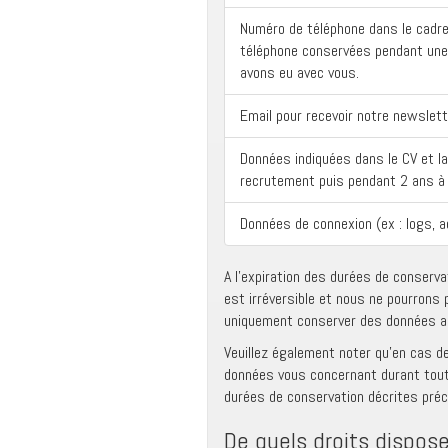
Numéro de téléphone dans le cadr
téléphone conservées pendant une
avons eu avec vous.
Email pour recevoir notre newslett
Données indiquées dans le CV et l
recrutement puis pendant 2 ans à 
Données de connexion (ex : logs, a
A l’expiration des durées de conserv
est irréversible et nous ne pourrons
uniquement conserver des données an
Veuillez également noter qu’en cas de
données vous concernant durant toute
durées de conservation décrites pr
De quels droits dispose