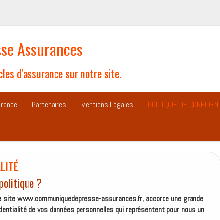
se Assurances
les d'assurance sur notre site.
urance
Partenaires
Mentions Légales
POLITIQUE DE CONFIDENT
LITÉ
 politique ?
e site www.communiquedepresse-assurances.fr, accorde une grande
identialité de vos données personnelles qui représentent pour nous un