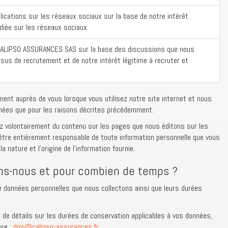
ications sur les réseaux sociaux sur la base de notre intérêt
édiée sur les réseaux sociaux.
 CALIPSO ASSURANCES SAS sur la base des discussions que nous
sus de recrutement et de notre intérêt légitime à recruter et
ent auprès de vous lorsque vous utilisez notre site internet et nous
nées que pour les raisons décrites précédemment.
ez volontairement du contenu sur les pages que nous éditons sur les
être entièrement responsable de toute information personnelle que vous
a nature et l’origine de l’information fournie.
ons-nous et pour combien de temps ?
 données personnelles que nous collectons ainsi que leurs durées
 de détails sur les durées de conservation applicables à vos données,
sse :
dpo@calipso-assurances.fr
.