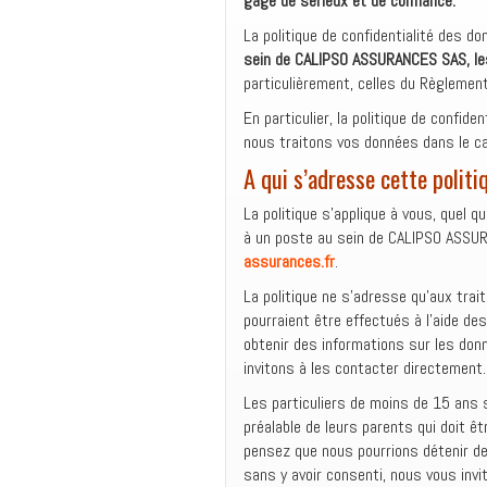
gage de sérieux et de confiance.
La politique de confidentialité des 
sein de CALIPSO ASSURANCES SAS, les
particulièrement, celles du Règlemen
En particulier, la politique de confide
nous traitons vos données dans le c
A qui s’adresse cette politi
La politique s’applique à vous, quel qu
à un poste au sein de CALIPSO ASSUR
assurances.fr
.
La politique ne s’adresse qu’aux tr
pourraient être effectués à l’aide de
obtenir des informations sur les donn
invitons à les contacter directement.
Les particuliers de moins de 15 ans s
préalable de leurs parents qui doit ê
pensez que nous pourrions détenir d
sans y avoir consenti, nous vous invi