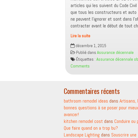
articles qui les suivent du Code Civil
que tous les constructeurs et auto
ne peuvent l’ignorer et sont dans l’ob
contracter avant le début de tout ch
Lire la suite
Pourquoi
décembre 1, 2015
l’Assurance
Publié dans
Assurance décennale
décennale
Étiquettes :
Assurance décennale obl
est
Comments
obligatoire?
Commentaires récents
bathroom remodel ideas
dans
Artisans, 
bonnes questions à se poser pour mieu
avancer!
kitchen remodel cost
dans
Conduire ou 
Que faire quand on a trop bu?
Landscape Lighting
dans
Souscrire une