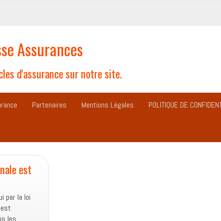
se Assurances
les d'assurance sur notre site.
urance
Partenaires
Mentions Légales
POLITIQUE DE CONFIDENT
nale est
 par la loi
 est
ns les