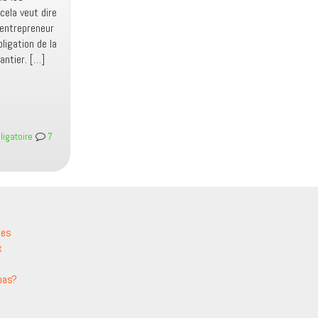
 cela veut dire
 entrepreneur
ligation de la
antier. […]
igatoire
7
les
x
pas?