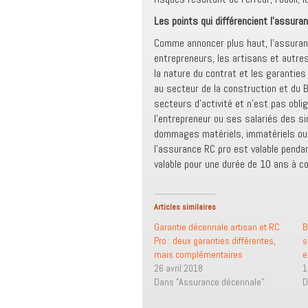
Les points qui différencient l’assura
Comme annoncer plus haut, l’assuranc
entrepreneurs, les artisans et autre
la nature du contrat et les garanties
au secteur de la construction et du 
secteurs d’activité et n’est pas obl
l’entrepreneur ou ses salariés des si
dommages matériels, immatériels ou co
l’assurance RC pro est valable penda
valable pour une durée de 10 ans à com
Articles similaires
Garantie décennale artisan et RC
B
Pro : deux garanties différentes,
s
mais complémentaires
e
26 avril 2018
1
Dans "Assurance décennale"
D