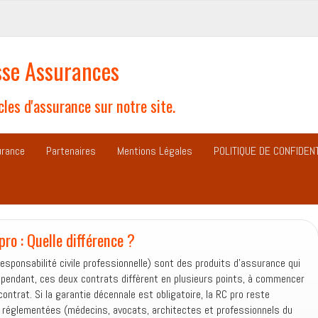
se Assurances
les d'assurance sur notre site.
urance
Partenaires
Mentions Légales
POLITIQUE DE CONFIDENT
ro : Quelle différence ?
responsabilité civile professionnelle) sont des produits d’assurance qui
pendant, ces deux contrats diffèrent en plusieurs points, à commencer
ontrat. Si la garantie décennale est obligatoire, la RC pro reste
s réglementées (médecins, avocats, architectes et professionnels du