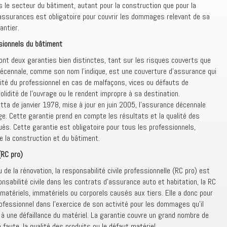
 le secteur du bâtiment, autant pour la construction que pour la
 assurances est obligatoire pour couvrir les dommages relevant de sa
antier.
sionnels du bâtiment
ont deux garanties bien distinctes, tant sur les risques couverts que
 décennale, comme son nom l’indique, est une couverture d’assurance qui
ité du professionnel en cas de malfaçons, vices ou défauts de
olidité de l’ouvrage ou le rendent impropre à sa destination.
tta de janvier 1978, mise à jour en juin 2005, l’assurance décennale
age. Cette garantie prend en compte les résultats et la qualité des
ués. Cette garantie est obligatoire pour tous les professionnels,
e la construction et du bâtiment.
(RC pro)
de la rénovation, la responsabilité civile professionnelle (RC pro) est
ponsabilité civile dans les contrats d’assurance auto et habitation, la RC
atériels, immatériels ou corporels causés aux tiers. Elle a donc pour
ofessionnel dans l’exercice de son activité pour les dommages qu’il
 à une défaillance du matériel. La garantie couvre un grand nombre de
la faute, la qualité des produits ou le défaut matériel.