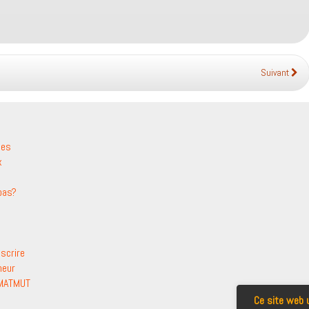
Suivant
les
x
pas?
scrire
neur
 MATMUT
Ce site web u