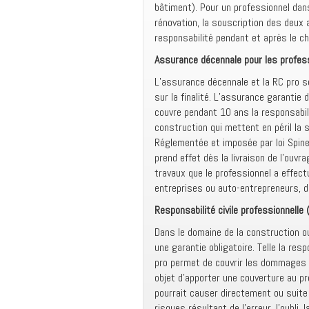
bâtiment). Pour un professionnel dans
rénovation, la souscription des deux
responsabilité pendant et après le ch
Assurance décennale pour les profes
L’assurance décennale et la RC pro s
sur la finalité. L’assurance garantie
couvre pendant 10 ans la responsabil
construction qui mettent en péril la s
Réglementée et imposée par loi Spine
prend effet dès la livraison de l’ouvr
travaux que le professionnel a effect
entreprises ou auto-entrepreneurs, d
Responsabilité civile professionnelle 
Dans le domaine de la construction ou 
une garantie obligatoire. Telle la res
pro permet de couvrir les dommages m
objet d’apporter une couverture au pr
pourrait causer directement ou suite
risques résultant de l’erreur, l’oubli, 