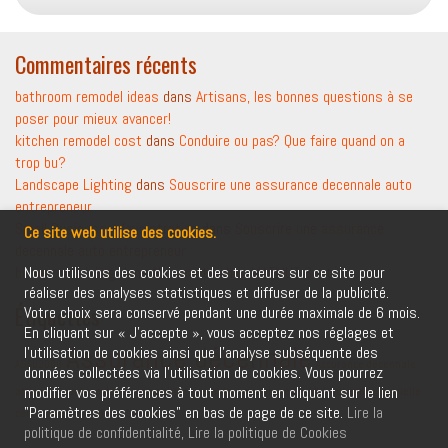
Commentaires récents
bathroom remodel ideas
dans
Artisans, les bonnes questions à se
poser pour mieux avancer!
kitchen remodel cost
dans
Conduire ou pas? Que faire quand on a
trop bu?
Landscape Lighting
dans
Souscrire une assurance decennale auto
entrepreneur
Small Business Administration
dans
Souscrire une assurance
Ce site web utilise des cookies.
decennale auto entrepreneur
home remodeling
Nous utilisons des cookies et des traceurs sur ce site pour
dans
Nouveauté chez MATMUT Santé
réaliser des analyses statistiques et diffuser de la publicité.
Étiquettes
Votre choix sera conservé pendant une durée maximale de 6 mois.
En cliquant sur « J’accepte », vous acceptez nos réglages et
Assurance décennale
l’utilisation de cookies ainsi que l’analyse subséquente des
ASSU2000
Assurance décennale
données collectées via l’utilisation de cookies. Vous pourrez
modifier vos préférences à tout moment en cliquant sur le lien
artisan
Assurance décennale obligatoire
auto-entrepreneurs
Matmut santé
Mutuelle
"Paramètres des cookies" en bas de page de ce site.
Lire la
sénior
Une assurance obsèques
politique de confidentialité,
Lire la politique de Cookies