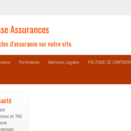
se Assurances
les d'assurance sur notre site.
urance
Partenaires
Mentions Légales
POLITIQUE DE CONFIDENT
Santé
uit
rises et TNS.
onal
reprises