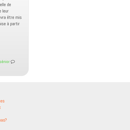
elle de
e leur
evra être mis
ise à partir
sénior
les
x
pas?