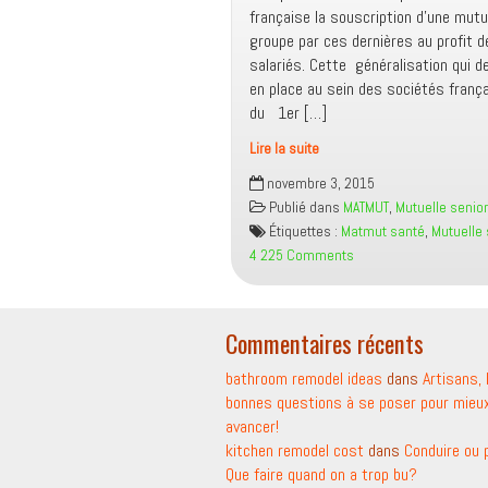
française la souscription d’une mutu
groupe par ces dernières au profit d
salariés. Cette généralisation qui d
en place au sein des sociétés frança
du 1er […]
Lire la suite
Nouveauté
novembre 3, 2015
chez
Publié dans
MATMUT
,
Mutuelle senior
MATMUT
Étiquettes :
Matmut santé
,
Mutuelle 
Santé
4 225 Comments
Commentaires récents
bathroom remodel ideas
dans
Artisans, 
bonnes questions à se poser pour mieu
avancer!
kitchen remodel cost
dans
Conduire ou 
Que faire quand on a trop bu?